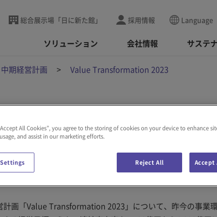
総合展示場「日に新た館」
採用情報
Language
ソリューション
会社情報
サステ
・中期経営計画
Value Transformation 2023
on 2023
“Accept All Cookies”, you agree to the storing of cookies on your device to enhance sit
 usage, and assist in our marketing efforts.
2022年5月13日）
 Settings
Reject All
Accept 
Value Transformation 2023」について、昨今の事業