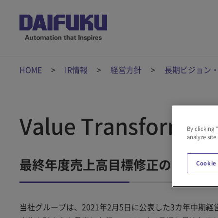
HOME
IR情報
経営方針
長期ビジョン
Value Transformati
By clicking 
analyze site
最終年度売上高目標修正のお知らせ（
Cookie
当社グループは、2021年2月5日に公表した3カ年中期経営計画「