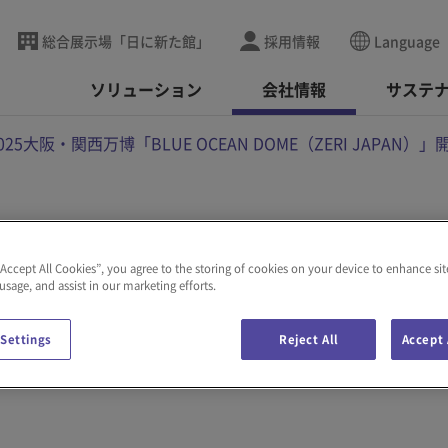
総合展示場「日に新た館」
採用情報
Language
ソリューション
会社情報
サステ
025大阪・関西万博「BLUE OCEAN DOME（ZERI JAPA
BLUE OCEAN
“Accept All Cookies”, you agree to the storing of cookies on your device to enhance sit
 usage, and assist in our marketing efforts.
APAN）」開催のイベント
 Settings
Reject All
Accept 