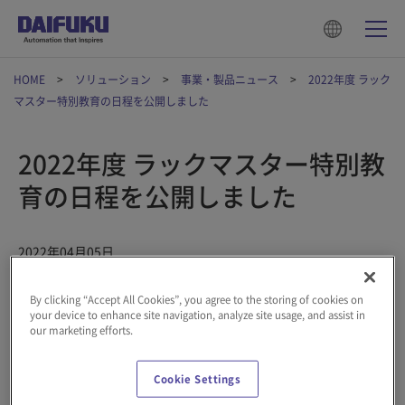
HOME
ソリューション
事業・製品ニュース
2022年度 ラック
マスター特別教育の日程を公開しました
2022年度 ラックマスター特別教
育の日程を公開しました
2022年04月05日
2022年度 ラックマスター特別教育の日程
を公開しました。
By clicking “Accept All Cookies”, you agree to the storing of cookies on
your device to enhance site navigation, analyze site usage, and assist in
本日より
お申込みページ
にて、5月9～13日 埼玉開催の受付中で
our marketing efforts.
す。
プログラム概要、受講資格、費用、FAQについては、
トレーニン
Cookie Settings
グプログラム
ページにてご確認下さい。