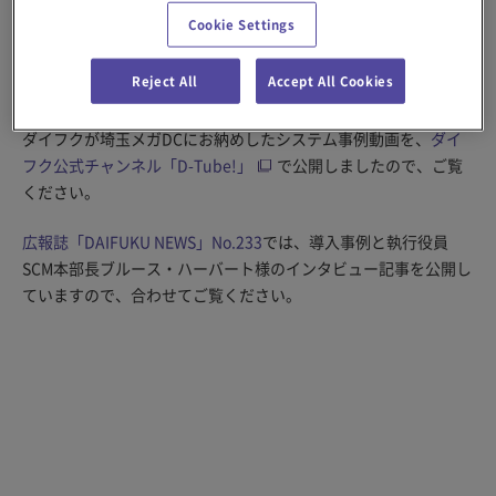
同社は、物流の効率化とプロセスの合理化を目指して、コスト削
Cookie Settings
減と顧客サービスの向上を図っています。その一環として、東京
都と埼玉県の全エリアの物流を担う基幹拠点として建設されたの
Reject All
Accept All Cookies
が「埼玉メガDC（物流センター）」です。
ダイフクが埼玉メガDCにお納めしたシステム事例動画を、
ダイ
フク公式チャンネル「D-Tube!」
で公開しましたので、ご覧
ください。
広報誌「DAIFUKU NEWS」No.233
では、導入事例と執行役員
SCM本部長ブルース・ハーバート様のインタビュー記事を公開し
ていますので、合わせてご覧ください。