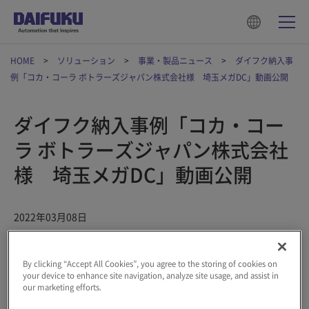
HOME
ソリューション
事業・製品ニュース
ダイフク納入事
例「コカ・コーラ ボトラーズジャパン株式会社様 埼玉メガDC」動画公開
ダイフク納入事例「コカ・コー
ラ ボトラーズジャパン株式会社
様 埼玉メガDC」動画公開
2022年03月08日
飲料メーカーであるコカ・コーラ ボトラーズジャパン株式会社
By clicking “Accept All Cookies”, you agree to the storing of cookies on
様 （CCBJI）は2021年2月、埼玉県比企郡に同社最大級の保管・
your device to enhance site navigation, analyze site usage, and assist in
出荷能力を持つ物流センター「埼玉メガDC」を新設しました。
our marketing efforts.