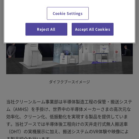
Cookie Settings
Reject All
Accept All Cookies
ダイフクブースイメージ
当社クリーンルーム事業部は半導体製造工程の保管・搬送システ
ム（AMHS）を手掛け、世界中の半導体メーカーさまの高次元な
効率化、クリーン化、低振動化を実現する製品を提供していま
す。当社ブースでは半導体後工程向けの天井走行式無人搬送車
（OHT）の実機展示に加え、搬送システムのVR体験や映像によ
る製品紹介を行います。