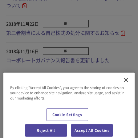
ついて
2018年11月22日
IR
第三者割当による自己株式の処分に関するお知らせ
2018年11月16日
IR
コーポレートガバナンス報告書を更新しました
2018年11月12日
IR
平成31年3月期 四半期報告書（第2四半期）
By clicking “Accept All Cookies”, you agree to the storing of cookies on
your device to enhance site navigation, analyze site usage, and assist in
our marketing efforts.
2018年11月09日
IR
平成31年3月期 第2四半期決算短信
Cookie Settings
Reject All
Accept All Cookies
2018年11月09日
IR