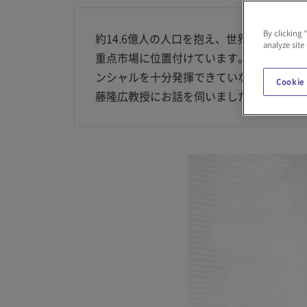
By clicking 
約14.6億人の人口を抱え、世界最高水
analyze site
重点市場に位置付けています。人口ボーナ
ンシャルを十分発揮できていない側面を持
Cookie
藤隆広教授にお話を伺いました。