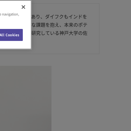
e navigation,
進出は増加傾向にあり、ダイフクもインドを
一方でさまざまな課題を抱え、本来のポテ
年インド経済を研究している神戸大学の佐
All Cookies