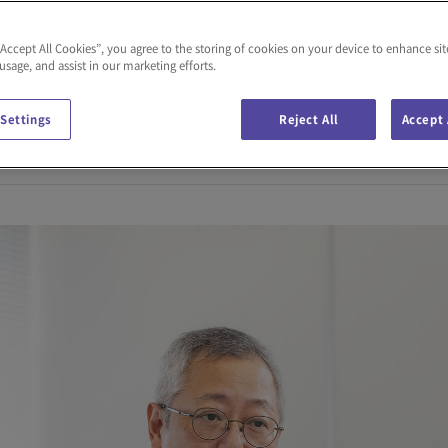
“Accept All Cookies”, you agree to the storing of cookies on your device to enhance sit
準の経済成長率を誇るインド。日本をはじめとする外資系企業の
 usage, and assist in our marketing efforts.
スで市場が拡大し、さらなる経済成長が見込まれるインドは、
ちます。インド経済の実情、そして今後の見通しについて、長
 Settings
Reject All
Accept 