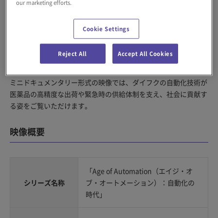
時間）より公開した映像シリーズ「Age of Automation」では、
our marketing efforts.
世界各地のロボットや自動化の先進的な取り組みを紹介していま
す。
Cookie Settings
株式会社ダイフク（本社：大阪市西淀川区、代表取締役社長：寺
Reject All
Accept All Cookies
井友章）は、このシリーズに参加し、「自然災害時における医療
サプライチェーンの強化」をテーマにした映像を制作しました。
ミニドキュメンタリー形式の映像では、ダイフクの自動化技術が
医薬品の高精度な出荷や緊急時の供給体制を支え、社会に貢献す
る姿をご覧いただけます。
映像概要
「Age of Automation（エイジ・オ
シリーズ名称
ブ・オートメーション）：自動化の
時代」