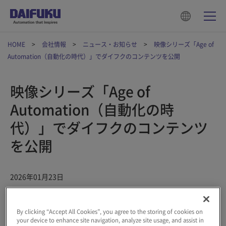
HOME
会社情報
ニュース・お知らせ
映像シリーズ「Age of
Automation（自動化の時代）」でダイフクのコンテンツを公開
映像シリーズ「Age of
Automation（自動化の時
代）」でダイフクのコンテンツ
を公開
2026年01月23日
※1
BBC StoryWorks Commercial Productions
がAssociation for
By clicking “Accept All Cookies”, you agree to the storing of cookies on
※2
Advancing Automation（A3）
向けに制作し、1月16日（日本
your device to enhance site navigation, analyze site usage, and assist in