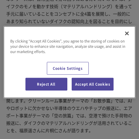
イフクのモノを動かす技術（マテリアルハンドリング）を通って
手元に届いていることをコンセプトに全4篇を展開し、一般的に
あまり知られていないダイフクの認知向上を図ることを目的にし
ています。2025年6月には、イントラロジスティクス事業をテー
マにした「お買い物篇」と、オートモーティブ事業をテーマにし
By clicking “Accept All Cookies”, you agree to the storing of cookies on
た「タクシー篇」を公開しました。
your device to enhance site navigation, analyze site usage, and assist in
our marketing efforts.
CMストーリー
Cookie Settings
Reject All
Accept All Cookies
本CMのストーリーは、社名と語感が近い“だいたい”という言葉
を組み合わせたキャッチフレーズ「だいたいダイフク」を軸に展
開します。クリーンルーム事業がテーマの「お散歩篇」では、AI
やロボットに欠かせない半導体のウエハやチップの搬送に、エア
ポート事業がテーマの「空の旅篇」では、空港で預けた手荷物の
搬送に、ダイフクのマテリアルハンドリングが活用されているこ
とを、福原遥さんに片桐仁さんが語ります。