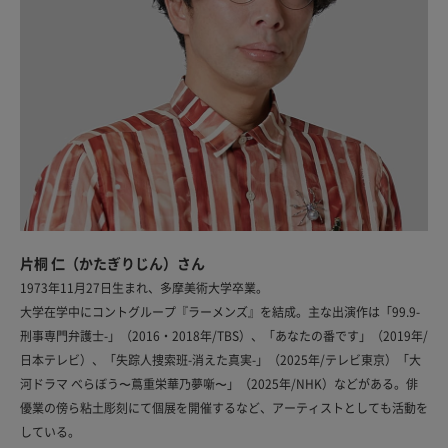
片桐 仁（かたぎりじん）さん
1973年11月27日生まれ、多摩美術大学卒業。
大学在学中にコントグループ『ラーメンズ』を結成。主な出演作は「99.9-
刑事専門弁護士-」（2016・2018年/TBS）、「あなたの番です」（2019年/
日本テレビ）、「失踪人捜索班-消えた真実-」（2025年/テレビ東京）「大
河ドラマ べらぼう〜蔦重栄華乃夢噺〜」（2025年/NHK）などがある。俳
優業の傍ら粘土彫刻にて個展を開催するなど、アーティストとしても活動を
している。