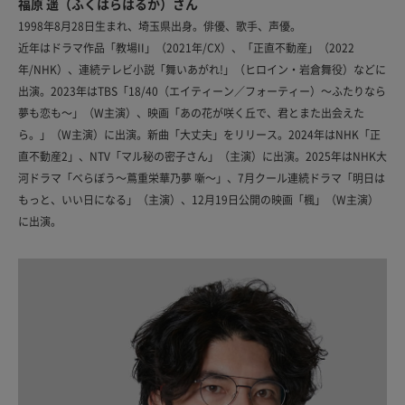
福原 遥（ふくはらはるか）さん
1998年8月28日生まれ、埼玉県出身。俳優、歌手、声優。
近年はドラマ作品「教場II」（2021年/CX）、「正直不動産」（2022
年/NHK）、連続テレビ小説「舞いあがれ!」（ヒロイン・岩倉舞役）などに
出演。2023年はTBS「18/40（エイティーン／フォーティー）～ふたりなら
夢も恋も～」（W主演）、映画「あの花が咲く丘で、君とまた出会えた
ら。」（W主演）に出演。新曲「大丈夫」をリリース。2024年はNHK「正
直不動産2」、NTV「マル秘の密子さん」（主演）に出演。2025年はNHK大
河ドラマ「べらぼう～蔦重栄華乃夢 噺～」、7月クール連続ドラマ「明日は
もっと、いい日になる」（主演）、12月19日公開の映画「楓」（W主演）
に出演。