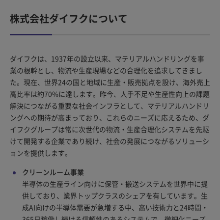
株式会社ダイフクについて
ダイフクは、1937年の設立以来、マテリアルハンドリングを事
業の根幹とし、物流や生産現場などの合理化を追求してきまし
た。現在、世界24の国と地域に生産・販売拠点を設け、海外売上
高比率は約70%に達します。昨今、人手不足や生産性向上の課題
解決につながる重要な社会インフラとして、マテリアルハンドリ
ングへの期待が高まっており、これらのニーズに応えるため、ダ
イフクグループは常に次世代の物流・生産合理化システムを先駆
けて開発する企業であり続け、社会の発展につながるソリューシ
ョンを提供します。
クリーンルーム事業
半導体の生産ライン向けに保管・搬送システムを世界中に提
供しており、業界トップクラスのシェアを有しています。生
成AI向けの半導体需要が急増する中、高い技術力と24時間・
365日稼働し続ける信頼性のあるシステムで、微細化ニーズ