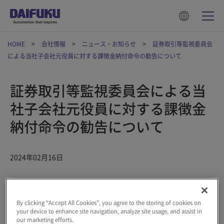
HOME
会社情報
ニュース・お知らせ
証券取引等監視委員会
による当社子会社元役員に対する課徴金納付命令の勧告について
証券取引等監視委員会による当
社子会社元役員に対する課徴金
納付命令の勧告について
2024年02月16日
2024年2月16日、証券取引等監視委員会から、株式会社ダイフク
（以下、「当社」）子会社である株式会社コンテック（以下「コ
By clicking “Accept All Cookies”, you agree to the storing of cookies on
ンテック」）の元役員による重要事実に係る伝達行為および取引
your device to enhance site navigation, analyze site usage, and assist in
推奨行為について金融商品取引法違反の事実が認められたとし
our marketing efforts.