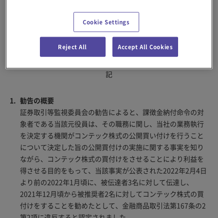
て、内閣総理大臣及び金融庁長官に対し、当該元役員に対する課
徴金納付命令を発出するよう勧告を行った旨が公表されました。
Cookie Settings
このような事態が発生したことは当社として誠に遣憾であり、株
主・投資家を始めとする関係者の皆様に大変ご迷惑をおかけしま
Reject All
Accept All Cookies
したことを深くお詫び申し上げます。
記
勧告の概要
証券取引等監視委員会の勧告によると、課徴金納付命令の対
象者である当該元役員は、その職務に関し、当社の業務執行
を決定する機関がコンテック株式の公開買い付けを行うこと
について決定した旨の公開買付けの実施に関する事実を知り
ながら、コンテック株式の買付けをさせることにより利益を
得させる目的をもって、当該事実が公表された2022年2月4日
より前の2022年1月頃に、被伝達者3名に対して伝達し、
2021年12月頃から被推奨者2名に対してコンテック株式の買
付けをすることを勧めたとして、金融商品取引法第167条の2
第2項に違反すると認定されました。