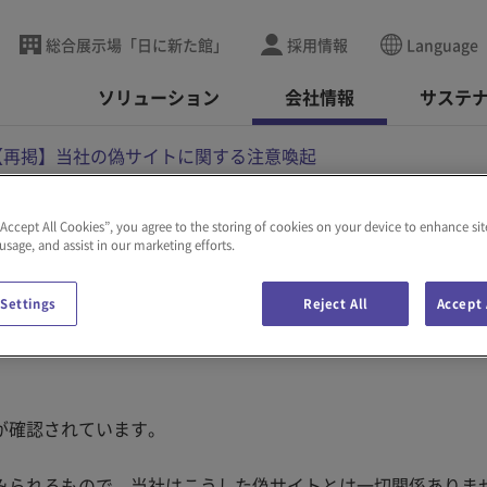
総合展示場「日に新た館」
採用情報
Language
ソリューション
会社情報
サステ
【再掲】当社の偽サイトに関する注意喚起
“Accept All Cookies”, you agree to the storing of cookies on your device to enhance sit
 usage, and assist in our marketing efforts.
イトに関する注意喚起
 Settings
Reject All
Accept 
が確認されています。
みられるもので、当社はこうした偽サイトとは一切関係ありま