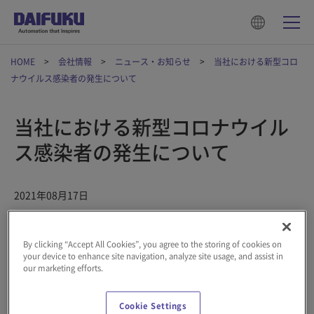
HOME
会社情報
ニュース・お知らせ
当社における新型コロ
ナウイルス感染者の発生について
当社における新型コロナウイル
ス感染者の発生について
2021年08月17日
株式会社ダイフク（本社：大阪市西淀川区、社長：下代 博）
By clicking “Accept All Cookies”, you agree to the storing of cookies on
は、このたび関東地方にある顧客の工事現場２カ所それぞれに従
your device to enhance site navigation, analyze site usage, and assist in
事するパートナー企業社員が、新型コロナウイルスに感染してい
our marketing efforts.
ることを確認いたしました。
Cookie Settings
１名の社員は、発熱により8月7日（土）にPCR検査を受検し、同