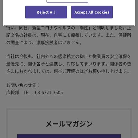
日、新型コロナウイルスの「陽性」と判明しました。
Reject All
Accept All Cookies
もう１名の社員は、体調不良により１２日（木）にＰＣＲ検査を
行い、同日、新型コロナウイルスの「陽性」と判明しました。上
記２名の社員は、現在、自宅にて療養しています。また、保健所
の調査により、濃厚接触者はいません。
当社は今後も、社内外への感染拡大の抑止と従業員の安全確保を
最優先に、関係各所と連携し、対応してまいります。関係者の皆
さまにおかれましては、何卒ご理解のほどお願い申し上げます。
お問い合わせ先：
広報部 TEL：03-6721-3505
メールマガジン