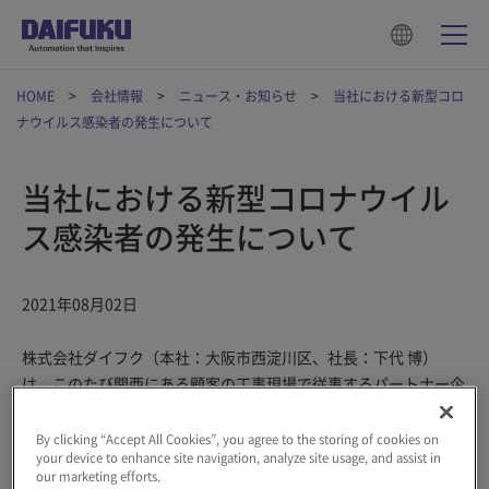
HOME
会社情報
ニュース・お知らせ
当社における新型コロ
ナウイルス感染者の発生について
当社における新型コロナウイル
ス感染者の発生について
2021年08月02日
株式会社ダイフク（本社：大阪市西淀川区、社長：下代 博）
は、このたび関西にある顧客の工事現場で従事するパートナー企
業社員３名と関西の事業所に従事するグループ会社社員１名が、
それぞれ新型コロナウイルスに感染していることを確認いたしま
By clicking “Accept All Cookies”, you agree to the storing of cookies on
your device to enhance site navigation, analyze site usage, and assist in
した。
our marketing efforts.