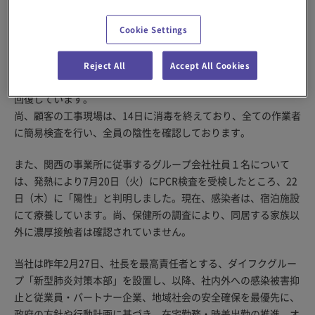
発熱により7月14日（水）にPCR検査を受検したパートナー企業
Cookie Settings
の社員２名は、同日、新型コロナウイルスの「陽性」と判明しま
した。また、同日の保健所による調査で濃厚接触者と特定された
１名は、その後の検査により15日に「陽性」であることが確認さ
Reject All
Accept All Cookies
れました。上記３名は、現在、宿泊施設や自宅で療養し、現在は
回復しています。
尚、顧客の工事現場は、14日に消毒を終えており、全ての作業者
に簡易検査を行い、全員の陰性を確認しております。
また、関西の事業所に従事するグループ会社社員１名について
は、発熱により7月20日（火）にPCR検査を受検したところ、22
日（木）に「陽性」と判明しました。現在、感染者は、宿泊施設
にて療養しています。尚、保健所の調査により、同居する家族以
外に濃厚接触者は確認されていません。
当社は昨年2月27日、社長を最高責任者とする、ダイフクグルー
プ「新型肺炎対策本部」を設置し、以降、社内外への感染被害抑
止と従業員・パートナー企業、地域社会の安全確保を最優先に、
政府の方針や行動計画に基づき、在宅勤務・時差出勤の推進、オ