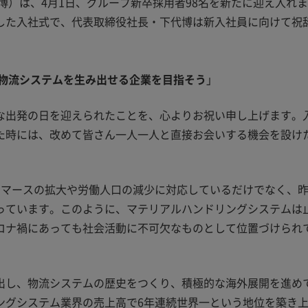
博）は、4月1日、グループ新卒採用者98名を新たに迎え入れ
した入社式で、代表取締役社長・下代博は新入社員に向けて祝
物流システムを生み出せる企業を目指そう
」
な出発の日を迎えられたことを、心よりお祝い申し上げます。
た時には、改めて皆さん一人一人と直接お会いする機会を設け
コマースの拡大や労働人口の減少に対応しているだけでなく、
っています。このように、マテリアルハンドリングシステムは
ロナ禍にあっても社会活動に不可欠なものとして位置づけられ
出し、物流システムの歴史をつくり、積極的な海外展開を進め
ングシステム業界の売上高で6年連続世界一という地位を築き