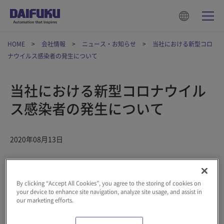
HOME
会社情報
ニュース・お知らせ
当社における新型コロ
ナウイルス感染者の発生について
当社における新型コロナウイル
ス感染者の発生について
2020年08月13日
株式会社ダイフク（本社：大阪市西淀川区、社長：下代 博）
は、このたび大阪本社に勤務する社員1名が、新型コロナウイル
By clicking “Accept All Cookies”, you agree to the storing of cookies on
スに感染していることを確認いたしました。
your device to enhance site navigation, analyze site usage, and assist in
our marketing efforts.
当該社員は、8月11日（火）に新型コロナウイルスのPCR検査を
受検し、同日中に「陽性」と判明しました。現在は療養施設への