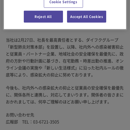
Cookie Settings
入所準備のため自宅待機しており、8月8日(土)以降、出勤はして
おりません。
Reject All
Accept All Cookies
また、感染拡大を防止するため、所管保健所と連携のうえで、濃
厚接触者の特定などの対策を講じております。
当社は2月27日、社長を最高責任者とする、ダイフクグループ
「新型肺炎対策本部」を設置し、以降、社内外への感染被害抑止
と従業員・パートナー企業、地域社会の安全確保を最優先に、政
府の方針や行動計画に基づき、在宅勤務・時差出勤の推進、オン
ライン会議の実施や「新しい生活様式」に沿った社内ルールの徹
底等により、感染拡大の抑止に努めております。
今後も、社内外への感染拡大の抑止と従業員の安全確保を最優先
に、関係各所と連携し、対応してまいります。関係者の皆さまに
おかれましては、何卒ご理解のほどお願い申し上げます。
お問い合わせ先
広報部 TEL：03-6721-3505