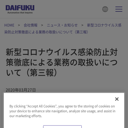
HOME
会社情報
ニュース・お知らせ
新型コロナウイルス感
染防止対策徹底による業務の取扱いについて（第三報）
新型コロナウイルス感染防止対
策徹底による業務の取扱いにつ
いて（第三報）
2020年03月27日
平素は格別なるご高配を賜り厚く御礼申し上げます。
By clicking “Accept All Cookies”, you agree to the storing of cookies on
your device to enhance site navigation, analyze site usage, and assist in
our marketing efforts.
また、新型コロナウイルスを原因とする肺炎に罹患された皆さま
に、心よりお見舞い申し上げます。