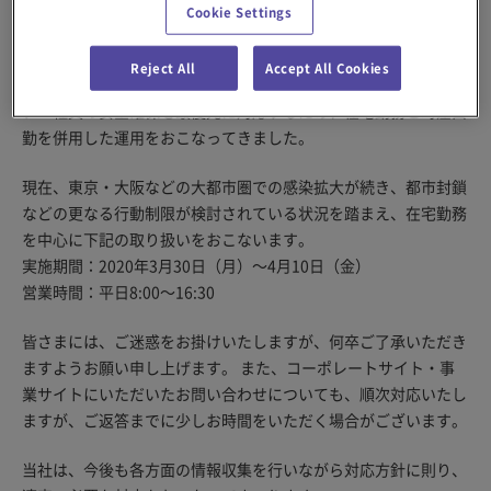
Cookie Settings
当社は、2月25日の政府による「新型コロナウイルス感染症対策
の基本方針」を受け、社長を最高責任者とする「新型肺炎対策本
Reject All
Accept All Cookies
部」を設置。これまで社内外への感染被害抑止と従業員・パート
ナー社員の安全確保を最優先に対応するため、在宅勤務と時差出
勤を併用した運用をおこなってきました。
現在、東京・大阪などの大都市圏での感染拡大が続き、都市封鎖
などの更なる行動制限が検討されている状況を踏まえ、在宅勤務
を中心に下記の取り扱いをおこないます。
実施期間：2020年3月30日（月）～4月10日（金）
営業時間：平日8:00～16:30
皆さまには、ご迷惑をお掛けいたしますが、何卒ご了承いただき
ますようお願い申し上げます。 また、コーポレートサイト・事
業サイトにいただいたお問い合わせについても、順次対応いたし
ますが、ご返答までに少しお時間をいただく場合がございます。
当社は、今後も各方面の情報収集を行いながら対応方針に則り、