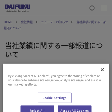
HOME
会社情報
ニュース・お知らせ
当社業績に関する一部
報道について
当社業績に関する一部報道につ
いて
2020年03月16日
By clicking “Accept All Cookies”, you agree to the storing of cookies on
your device to enhance site navigation, analyze site usage, and assist in
3月15日付けの日本経済新聞で、新型コロナウイルスが当社業績
our marketing efforts.
に与える影響として、「中国企業との取引中止で100億～150億
円の減収」との記事が掲載されましたが、2020年3月期の当社グ
Cookie Settings
ループ連結業績において決定した事実はありません。
2020年3月期通期業績および2021年3月期通期業績予想は、2020
Reject All
Accept All Cookies
年5月12日に発表を予定しております。