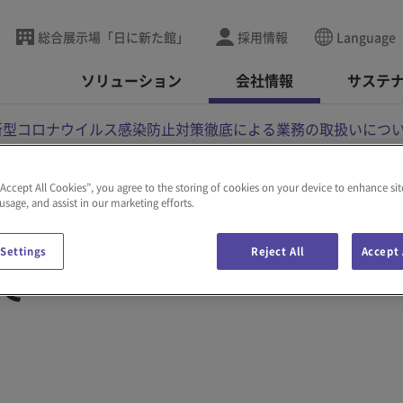
総合展示場「日に新た館」
採用情報
Language
ソリューション
会社情報
サステ
新型コロナウイルス感染防止対策徹底による業務の取扱いにつ
“Accept All Cookies”, you agree to the storing of cookies on your device to enhance sit
 usage, and assist in our marketing efforts.
感染防止対策徹底によ
 Settings
Reject All
Accept 
て