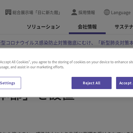
総合展示場「日に新た館」
採用情報
Language
ソリューション
会社情報
サステ
新型コロナウイルス感染防止対策徹底にむけ、「新型肺炎対策
“Accept All Cookies”, you agree to the storing of cookies on your device to enhance sit
 usage, and assist in our marketing efforts.
感染防止対策徹底にむ
 Settings
Reject All
Accept 
本部」を設置