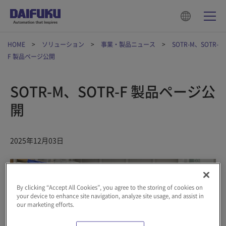
HOME
ソリューション
事業・製品ニュース
SOTR-M、SOTR-
F 製品ページ公開
SOTR-M、SOTR-F 製品ページ公
開
2025年12月03日
By clicking “Accept All Cookies”, you agree to the storing of cookies on
your device to enhance site navigation, analyze site usage, and assist in
our marketing efforts.