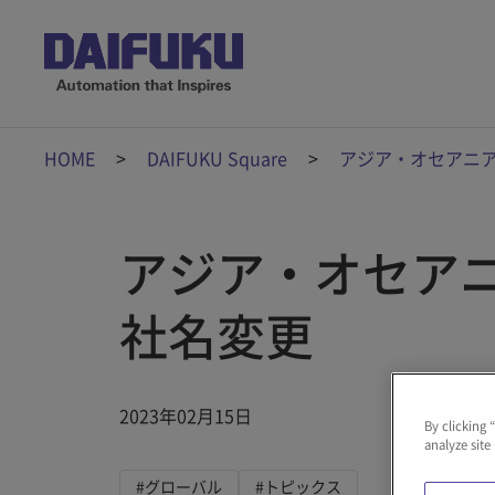
HOME
DAIFUKU Square
アジア・オセアニ
アジア・オセア
社名変更
2023年02月15日
By clicking 
analyze site
#グローバル
#トピックス