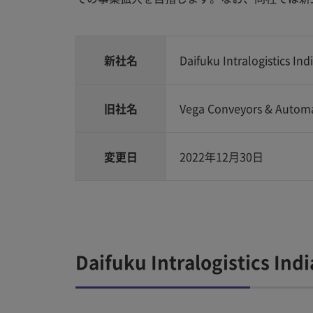
新社名
Daifuku Intralogistics Ind
旧社名
Vega Conveyors & Automa
変更日
2022年12月30日
Daifuku Intralogistics Ind