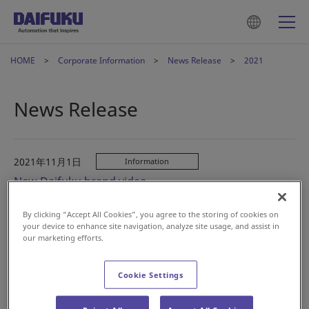
HOME
Corporate Information
News Release
2021
News Release
2021年11月1日
Information
New Daifuku brand video
By clicking “Accept All Cookies”, you agree to the storing of cookies on
2021年10月25日
News
your device to enhance site navigation, analyze site usage, and assist in
our marketing efforts.
New Corporate Website Announcement
Cookie Settings
2021年10月1日
News
Daifuku Revises its Management Philosophy