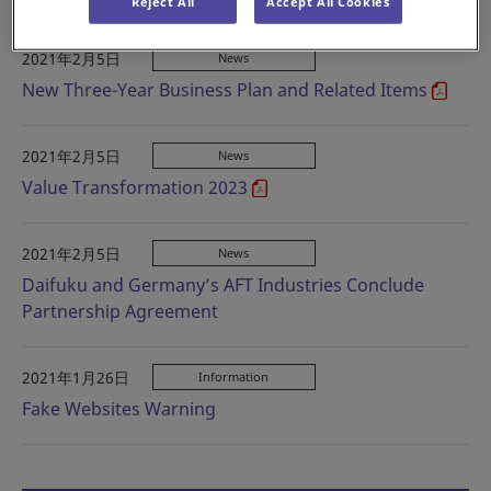
Reject All
Accept All Cookies
2021年2月5日
News
New Three-Year Business Plan and Related Items
2021年2月5日
News
Value Transformation 2023
2021年2月5日
News
Daifuku and Germany’s AFT Industries Conclude
Partnership Agreement
2021年1月26日
Information
Fake Websites Warning