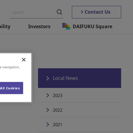
Contact Us
ility
Investors
DAIFUKU Square
e navigation,
七
Local News
All Cookies
2023
2022
2021