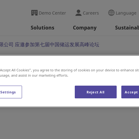
Demo Center
Careers
Language
Solutions
Company
Sustainab
限公司 应邀参加第七届中国储运发展高峰论坛
“Accept All Cookies”, you agree to the storing of cookies on your device to enhance sit
备有限公司 应邀参加第
 usage, and assist in our marketing efforts.
论坛
 Settings
Reject All
Accept 