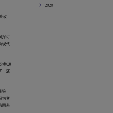
2020
关政
同探讨
动现代
份参加
享，还
经验，
福为客
稳固基