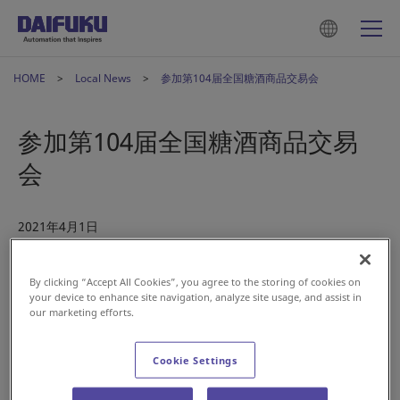
HOME
Local News
参加第104届全国糖酒商品交易会
参加第104届全国糖酒商品交易
会
2021年4月1日
China
By clicking “Accept All Cookies”, you agree to the storing of cookies on
your device to enhance site navigation, analyze site usage, and assist in
our marketing efforts.
2021年4月7日至4月9日，“第104届全国糖酒商品交易会” 将
在成都西部国际博览城正式拉开序幕。展览总面积21.5万平方米，
Cookie Settings
4000家展商参展。株式会社大福旗下分公司——大福（中国）物
流设备有限公司将亮相本次展会食品机械专区（展位号：2号馆