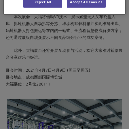
Reject All
Accept All Cookies
2B011T），主打全自动化物流解决方案在食品领域的应用。
本次展会，大福将借助VR技术，展示涵盖无人叉车托盘入
库、拆垛机器人自动拆零分拣、堆垛机卸载料箱并实现准确出库、
码垛机器人打包搬运等在内的一站式、全流程智慧物流解决方案；
还将通过展板向观众展示不同食品细分行业的成功案例。
此外，大福展台还将开展互动参与活动，欢迎大家准时莅临展
台分享欢乐与好运。
展会时间：2021年4月7日-4月9日 (周三至周五)
展会地点：成都西部国际博览城
大福展位：2号馆2B011T