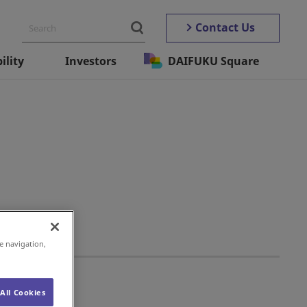
Contact Us
ility
Investors
DAIFUKU Square
e navigation,
All Cookies