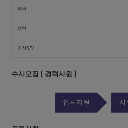
제어
생산
공사S/V
수시모집 [ 경력사원 ]