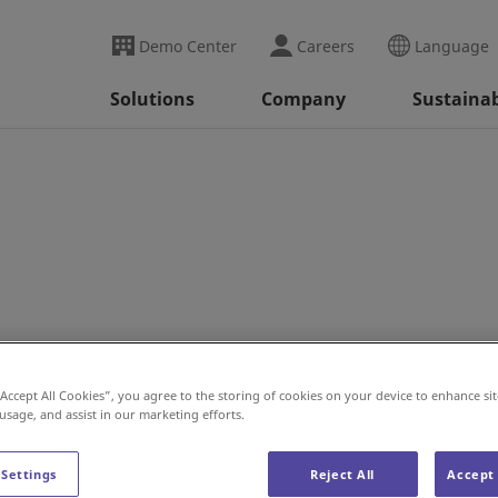
Demo Center
Careers
Language
Solutions
Company
Sustainab
“Accept All Cookies”, you agree to the storing of cookies on your device to enhance sit
 usage, and assist in our marketing efforts.
원하고 있습니다.
 Settings
Reject All
Accept 