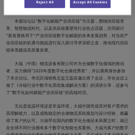
七届）中国储运发展高峰论坛”在山东烟台成功举办。相关政府、
Reject All
Accept All Cookies
企业家以及行业专家、媒体记者近300人齐聚本届高峰论坛。
本届论坛以“数字化赋能产业供应链”为主题，围绕供应链变
革、智慧物流时代、以及供应链重塑等行业热点话题，共同探讨
“新发展格局下”产业供应链数字化赋能的未来发展趋势，对当前产
业供应链的机遇与挑战进行深入探讨寻求深耕之道，推动现代供应
链体系建设高质量发展。
大福（中国）物流设备有限公司作为仓储数字化领域的推动
者，实力摘得“2020年度数字化仓储优秀奖”，并以展商身份参加
了本次论坛。华北区域销售总监王磊应邀出席了会议，并在会议上
做了《冷链行业中数字化系统集成解决方案》的演讲分享，还参与
了“数字化如何赋能产业供应链”的高端对话。
无论是低温环境还是常温环境，大福中国凭借其对客户需求的
高理解能力，以及成熟稳定的仓储物流系统规划与设计经验，都赢
得了客户的认可。大福早在国内的数字化仓储还未风靡之时，就已
在全球不同行业拥有多个数字化智能仓库案例。大福为客户的数字
化需求所提供的柔性化物流系统解决方案，不仅成为了客户强有力