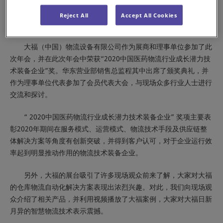
医药集团股份有限公司主办的“第七届中国医药物流行业年会”在古
都河南省郑州市隆重召开，500多家医药、物流及设备等相关企
Reject All
Accept All Cookies
业，1000余位嘉宾参与此次会议。
大福（中国）物流设备有限公司作为展商和理事单位参加了此
次年会，并在此次年会中荣获“2020中国医药物流行业成长潜力技
术装备企业”奖。华东营业部销售总监程其中出席了颁奖典礼，并
作为理事单位代表参加了会员代表大会，与现场众多行业人士进行
交流和探讨。
“ 2020中国医药物流行业成长潜力技术装备企业” 奖项主要表
彰2020年期间在服务模式、运营模式、物流技术手段及供应链整
体解决方案等角度有创新突破，并得到客户认可，对于企业运行效
率起到明显推动作用的物流技术装备企业。
另外，大福的展台吸引了许多现场观众前来了解，大家对大福
的仓库物流自动化解决方案表现出浓烈兴趣。对此，我们向现场观
众介绍了相关产品，并利用视频播放了大福案例，大家对大福日新
月异的智慧物流技术表示震撼。