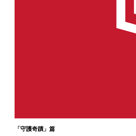
「守護奇蹟」篇