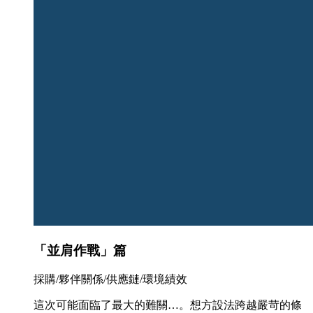
「並肩作戰」篇
採購/夥伴關係/供應鏈/環境績效
這次可能面臨了最大的難關…。想方設法跨越嚴苛的條