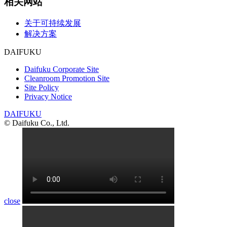
相关网站
关于可持续发展
解决方案
DAIFUKU
Daifuku Corporate Site
Cleanroom Promotion Site
Site Policy
Privacy Notice
DAIFUKU
© Daifuku Co., Ltd.
close