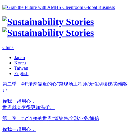
China
Japan
Korea
Taiwan
English
第二季 #4“渐渐靠近的心”篇
现场工程师/无性别歧视/尖端客
户
你我一起用心，
世界就会变得更加温柔。
第二季 #5“连接的世界”篇
销售/全球业务/通信
你我一起用心，