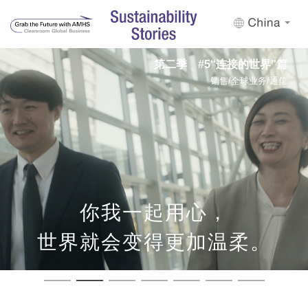
第一季 #3“让想象力自由驰骋”篇
第一季 #1“迈向变革的一步”篇
第二季 #4“渐渐靠近的心”篇
第二季 #7“和你一起挑战”篇
第二季 #5“连接的世界”篇
第二季 #6“守护奇迹”篇
第一季 #2“创造快乐”篇
先进的员工教育/质量/培训中心/波兰
采购/合作伙伴关系/供应链/环境性能
现场工程师/无性别歧视/尖端客户
产品制造/环境考虑/接地过冲
妇女的积极参与/工作价值
销售/全球业务/通信
工程师/创新/挑战
你我一起用心，
世界就会变得更加温柔。