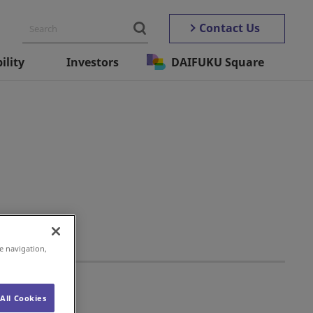
Contact Us
ility
Investors
DAIFUKU Square
e navigation,
All Cookies