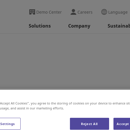
Demo Center
Careers
Language
Solutions
Company
Sustainab
“Accept All Cookies”, you agree to the storing of cookies on your device to enhance sit
 usage, and assist in our marketing efforts.
원하고 있습니다.
 Settings
Reject All
Accept 