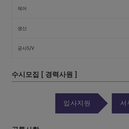
제어
생산
공사S/V
수시모집 [ 경력사원 ]