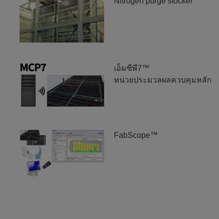
Nitrogen purge stocker
เอ็มซีพี7™
หน่วยประมวลผลควบคุมหลัก
FabScope™