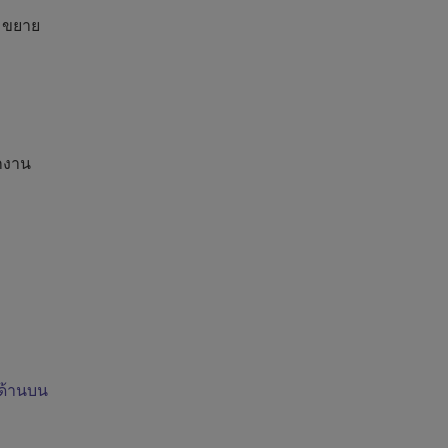
ม ขยาย
กงาน
ด้านบน