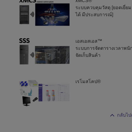
xMCS®
ระบบควบคุมวัสดุ [ยอดเยี่ย
ได้ มีประสบการณ์]
เอสเอสเอส™
ระบบการจัดตารางเวลาพนั
จัดเก็บสินค้า
เรโมสโคป®
กลับไป