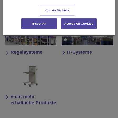
Förderer & Sorter
Kommissioniersyst
eme
Cookie Settings
Reject All
Accept All Cookies
Regalsysteme
IT-Systeme
nicht mehr
erhältliche Produkte