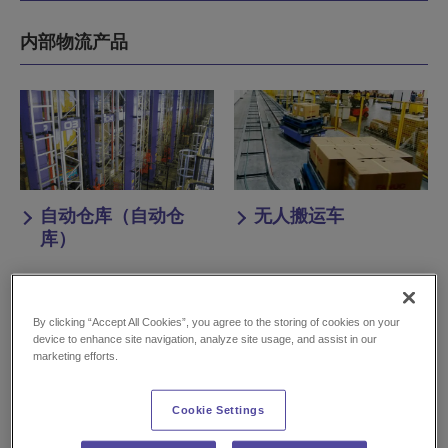
内部物流产品
自动仓库（自动仓
无人搬运车
库）
By clicking “Accept All Cookies”, you agree to the storing of cookies on your
device to enhance site navigation, analyze site usage, and assist in our
marketing efforts.
输送机和分拣机
拣选系统
Cookie Settings