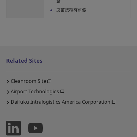
金
疫苗接種有薪假
Related Sites
Cleanroom Site
Airport Technologies
Daifuku Intralogistics America Corporation