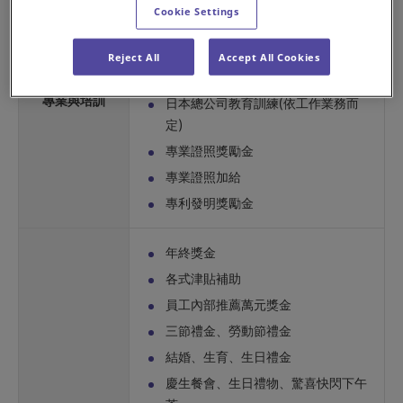
Cookie Settings
部門專業技術訓練、檢定費用補助
主管職能訓練、職務加給
Reject All
Accept All Cookies
日文進修補助、檢定費用補助
專業與培訓
日本總公司教育訓練(依工作業務而
定)
專業證照獎勵金
專業證照加給
專利發明獎勵金
年終獎金
各式津貼補助
員工內部推薦萬元獎金
三節禮金、勞動節禮金
結婚、生育、生日禮金
慶生餐會、生日禮物、驚喜快閃下午