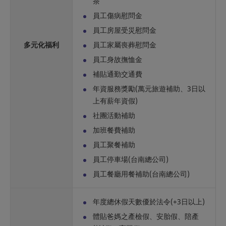
茶
員工傷病慰問金
員工房屋受災慰問金
多元化福利
員工家屬喪葬慰問金
員工身故撫恤金
補貼通勤交通費
年資服務獎勵(萬元旅遊補助、3日以
上有薪年資假)
社團活動補助
加班餐費補助
員工聚餐補助
員工停車場(台南總公司)
員工餐廳用餐補助(台南總公司)
年度總休假天數優於法令(+3日以上)
體貼爸媽之產檢假、安胎假、陪產