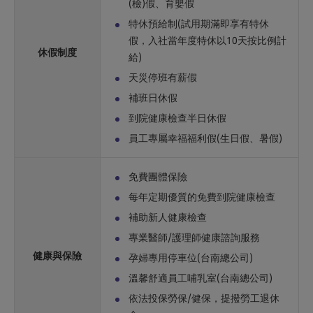
(檢)假、育嬰假
特休預給制(試用期滿即享有特休
假，入社當年度特休以10天按比例計
休假制度
給)
天災停班有薪假
補班日休假
到院健康檢查半日休假
員工專屬幸福福利假(生日假、暑假)
免費團體保險
每年定期優質的免費到院健康檢查
補助新人健康檢查
專業醫師/護理師健康諮詢服務
健康與保險
孕婦專用停車位(台南總公司)
溫馨舒適員工哺乳室(台南總公司)
依法投保勞保/健保，提撥勞工退休