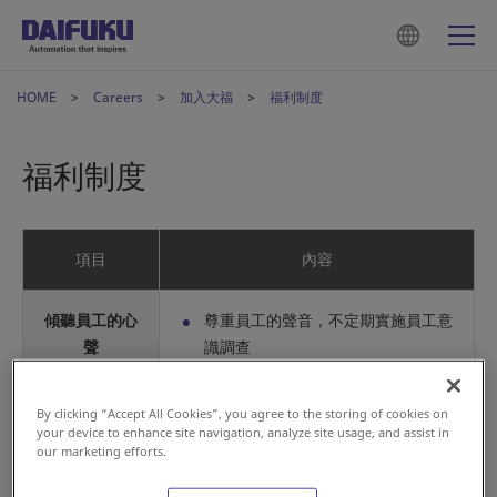
HOME
Careers
加入大福
福利制度
福利制度
項目
內容
傾聽員工的心
尊重員工的聲音，不定期實施員工意
聲
識調查
多元化升遷制
完善考核及多元化升遷管道，管理職
By clicking “Accept All Cookies”, you agree to the storing of cookies on
度
與專業職並行
your device to enhance site navigation, analyze site usage, and assist in
our marketing efforts.
新進員工教育訓練